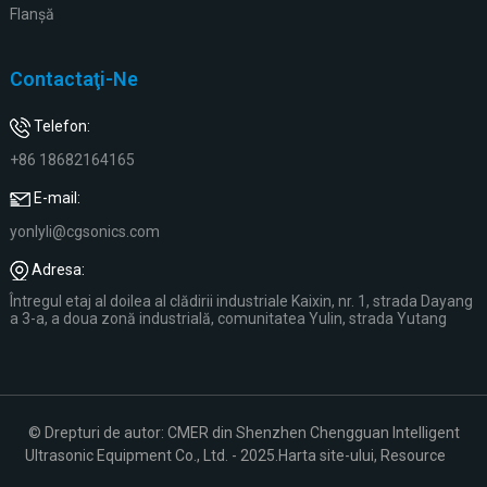
Flanşă
Contactaţi-Ne
Telefon:
+86 18682164165
E-mail:
yonlyli@cgsonics.com
Adresa:
Întregul etaj al doilea al clădirii industriale Kaixin, nr. 1, strada Dayang
a 3-a, a doua zonă industrială, comunitatea Yulin, strada Yutang
© Drepturi de autor: CMER din Shenzhen Chengguan Intelligent
Ultrasonic Equipment Co., Ltd. - 2025.
Harta site-ului,
Resource