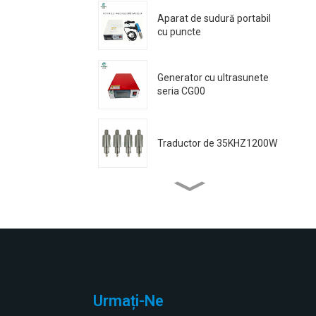
Aparat de sudură portabil
cu puncte
Generator cu ultrasunete
seria CG00
Traductor de 35KHZ1200W
Traductor de 35KHZ800W
Traductor 35K1200W (cu fir
sudat)
Urmați-Ne