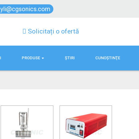
lyli@cgsonics.com
Solicitați o ofertă
I
PRODUSE
ŞTIRI
CUNOŞTINŢE