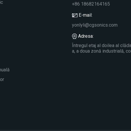
ic
+86 18682164165
E-mail:
yonlyli@cgsonics.com
Adresa:
Întregul etaj al doilea al clădi
a, a doua zonă industrială, c
nuală
lor