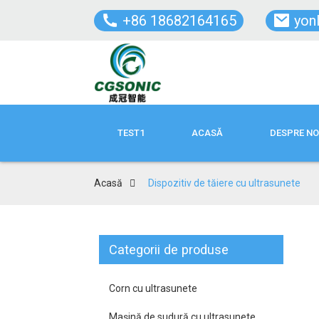
+86 18682164165
yon
TEST1
ACASĂ
DESPRE NO
Acasă
Dispozitiv de tăiere cu ultrasunete
Categorii de produse
Corn cu ultrasunete
Mașină de sudură cu ultrasunete