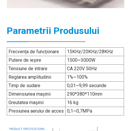
Parametrii Produsului
Frecvența de funcționare
15KHz/20KHz/28KHz
Putere de ieșire
1500~3000W
Tensiune de intrare
CA 220V 50Hz
Reglarea amplitudinii
1%~100%
Timp de sudare
0,01~9,99 secunde
Dimensiunea mașinii
290*380*110mm
Greutatea mașinii
16 kg
Presiunea aerului de acces
0,1~0,7MPa