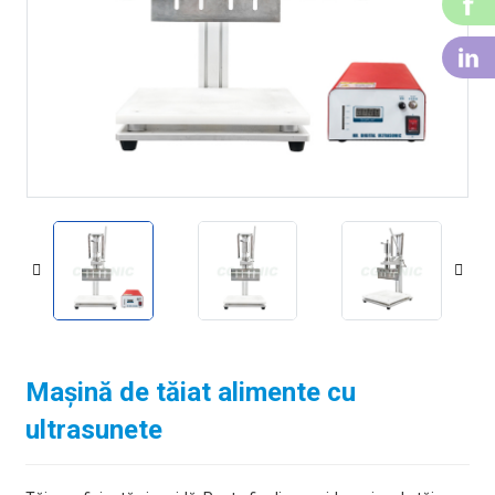
F
Li
Mașină de tăiat alimente cu
ultrasunete