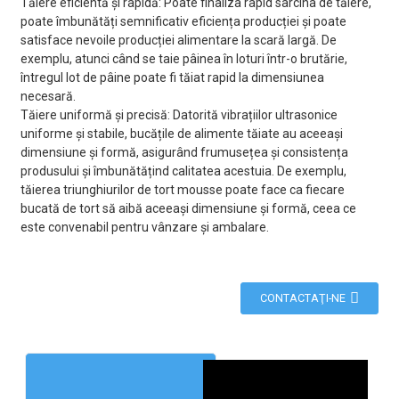
Tăiere eficientă și rapidă: Poate finaliza rapid sarcina de tăiere,
poate îmbunătăți semnificativ eficiența producției și poate
satisface nevoile producției alimentare la scară largă. De
exemplu, atunci când se taie pâinea în loturi într-o brutărie,
întregul lot de pâine poate fi tăiat rapid la dimensiunea
necesară.
Tăiere uniformă și precisă: Datorită vibrațiilor ultrasonice
uniforme și stabile, bucățile de alimente tăiate au aceeași
dimensiune și formă, asigurând frumusețea și consistența
produsului și îmbunătățind calitatea acestuia. De exemplu,
tăierea triunghiurilor de tort mousse poate face ca fiecare
bucată de tort să aibă aceeași dimensiune și formă, ceea ce
este convenabil pentru vânzare și ambalare.
CONTACTAŢI-NE