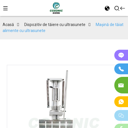
Acasă
Dispozitiv de tăiere cu ultrasunete
Mașină de tăiat
alimente cu ultrasunete
On
Te
E-
ma
W
w