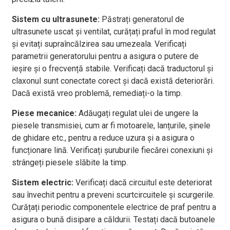
Sistem cu ultrasunete:
Păstrați generatorul de
ultrasunete uscat și ventilat, curățați praful în mod regulat
și evitați supraîncălzirea sau umezeala. Verificați
parametrii generatorului pentru a asigura o putere de
ieșire și o frecvență stabile. Verificați dacă traductorul și
claxonul sunt conectate corect și dacă există deteriorări.
Dacă există vreo problemă, remediați-o la timp.
Piese mecanice:
Adăugați regulat ulei de ungere la
piesele transmisiei, cum ar fi motoarele, lanțurile, șinele
de ghidare etc., pentru a reduce uzura și a asigura o
funcționare lină. Verificați șuruburile fiecărei conexiuni și
strângeți piesele slăbite la timp.
Sistem electric:
Verificați dacă circuitul este deteriorat
sau învechit pentru a preveni scurtcircuitele și scurgerile.
Curățați periodic componentele electrice de praf pentru a
asigura o bună disipare a căldurii. Testați dacă butoanele