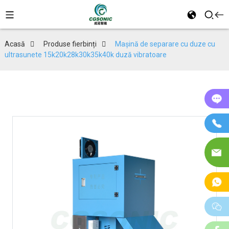
Acasă
Produse fierbinți
Mașină de separare cu duze cu
ultrasunete 15k20k28k30k35k40k duză vibratoare
On
Te
E-
ma
W
w