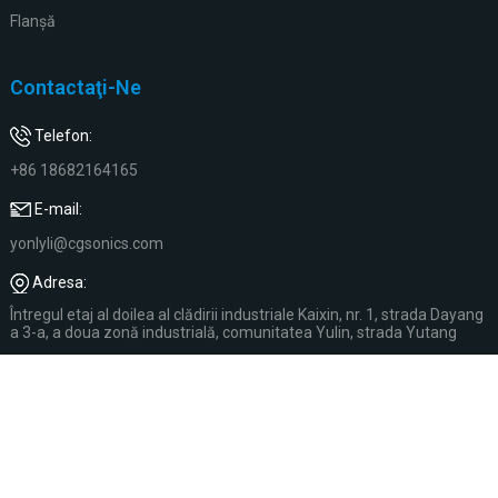
Flanşă
Contactaţi-Ne
Telefon:
+86 18682164165
E-mail:
yonlyli@cgsonics.com
Adresa:
Întregul etaj al doilea al clădirii industriale Kaixin, nr. 1, strada Dayang
a 3-a, a doua zonă industrială, comunitatea Yulin, strada Yutang
© Drepturi de autor: CMER din Shenzhen Chengguan Intelligent
Ultrasonic Equipment Co., Ltd. - 2025.
Harta site-ului,
Resource