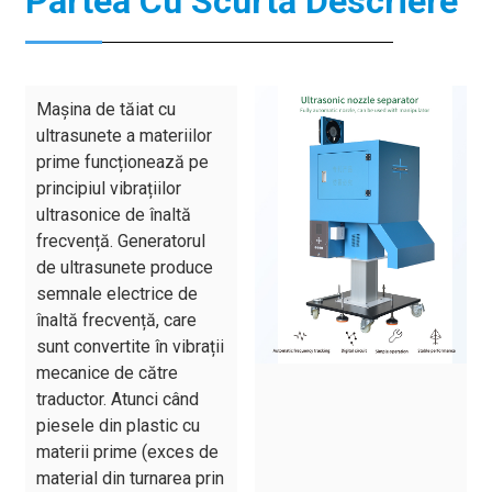
Partea Cu Scurtă Descriere
Mașina de tăiat cu
ultrasunete a materiilor
prime funcționează pe
principiul vibrațiilor
ultrasonice de înaltă
frecvență. Generatorul
de ultrasunete produce
semnale electrice de
înaltă frecvență, care
sunt convertite în vibrații
mecanice de către
traductor. Atunci când
piesele din plastic cu
materii prime (exces de
material din turnarea prin