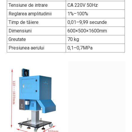
Tensiune de intrare
CA 220V 50Hz
Reglarea amplitudinii
1%–100%
Timp de tăiere
0,01–9,99 secunde
Dimensiuni
600×500×1600mm
Greutate
70 kg
Presiunea aerului
0,1–0,7MPa