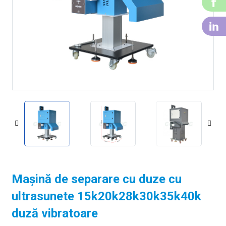
F
Li
Mașină de separare cu duze cu
ultrasunete 15k20k28k30k35k40k
duză vibratoare