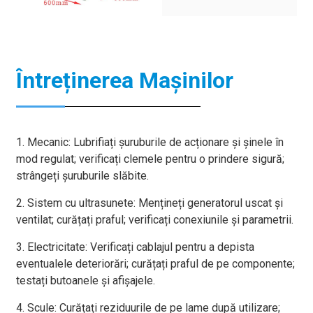
Întreținerea Mașinilor
1. Mecanic: Lubrifiați șuruburile de acționare și șinele în
mod regulat; verificați clemele pentru o prindere sigură;
strângeți șuruburile slăbite.
2. Sistem cu ultrasunete: Mențineți generatorul uscat și
ventilat; curățați praful; verificați conexiunile și parametrii.
3. Electricitate: Verificați cablajul pentru a depista
eventualele deteriorări; curățați praful de pe componente;
testați butoanele și afișajele.
4. Scule: Curățați reziduurile de pe lame după utilizare;